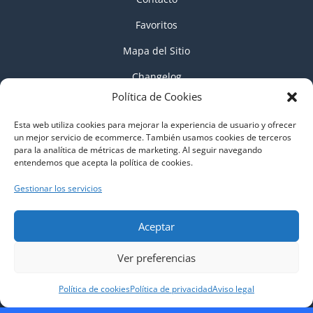
Favoritos
Mapa del Sitio
Changelog
Política de Cookies
Esta web utiliza cookies para mejorar la experiencia de usuario y ofrecer
Búsqueda
de
un mejor servicio de ecommerce. También usamos cookies de terceros
productos
para la analítica de métricas de marketing. Al seguir navegando
entendemos que acepta la política de cookies.
Gestionar los servicios
Aceptar
Ver preferencias
Política de cookies
Política de privacidad
Aviso legal