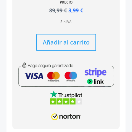
PRECIO
El
El
89,99
€
3,99
€
precio
precio
Sin IVA
original
actual
era:
es:
89,99 €.
3,99 €.
Añadir al carrito