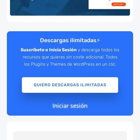
Descargas ilimitadas
⚡
Suscríbete o Inicia Sesión
y descarga todos los
recursos que quieras sin coste adicional. Todos
los Plugins y Themes de WordPress en un clic.
QUIERO DESCARGAS ILIMITADAS
Iniciar sesión