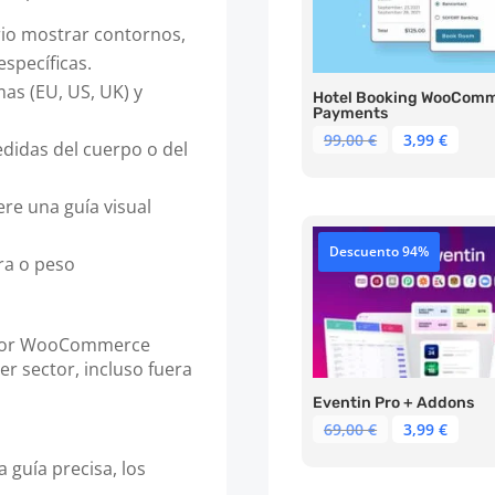
rio mostrar contornos,
specíficas.
mas (EU, US, UK) y
Hotel Booking WooCom
Payments
El
El
99,00
€
3,99
€
didas del cuerpo o del
precio
prec
original
actu
era:
es:
ere una guía visual
99,00 €.
3,99 
Descuento 94%
ura o peso
ts for WooCommerce
r sector, incluso fuera
Eventin Pro + Addons
El
El
69,00
€
3,99
€
precio
prec
a guía precisa, los
original
actu
era:
es: