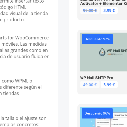
ermite insertar texto
Activator + Elementor Ki
 código HTML
El
El
99,00
€
3,99
€
idad visual de la tienda
precio
prec
de producto.
original
actu
era:
es:
99,00 €.
3,99 
Charts for WooCommerce
Descuento 92%
 móviles. Las medidas
tallas grandes como en
ia de usuario fluida en
WP Mail SMTP Pro
ión como WPML o
El
El
49,00
€
3,99
€
s diferente según el
precio
prec
en tiendas
original
actu
era:
es:
49,00 €.
3,99 
Descuento 96%
a talla o el ajuste son
jemplos concretos: