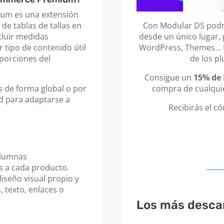
um es una extensión
Con Modular DS podrá
de tablas de tallas en
desde un único lugar, 
luir medidas
WordPress, Themes… In
 tipo de contenido útil
de los p
oporciones del
Consigue un
15% de
compra de cualquie
as de forma global o por
ad para adaptarse a
Recibirás el c
olumnas
s a cada producto.
iseño visual propio y
 texto, enlaces o
Los más desca