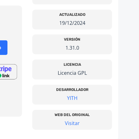
ACTUALIZADO
19/12/2024
El
o
precio
nal
actual
VERSIÓN
es:
o
1.31.0
€.
3,99 €.
LICENCIA
Licencia GPL
DESARROLLADOR
YITH
WEB DEL ORIGINAL
Visitar