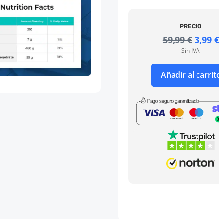
PRECIO
El
59,99
€
3,99
€
preci
Sin IVA
origi
era:
Añadir al carrit
59,99 