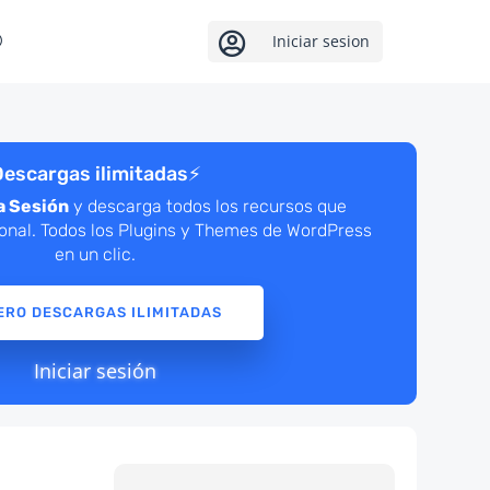

Iniciar sesion
escargas ilimitadas
⚡
a Sesión
y descarga todos los recursos que
ional. Todos los Plugins y Themes de WordPress
en un clic.
ERO DESCARGAS ILIMITADAS
Iniciar sesión