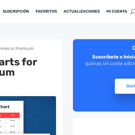
SUSCRIPCIÓN
FAVORITOS
ACTUALIZACIONES
MI CUENTA
D
Commerce Premium
Suscríbete o Inici
arts for
quieras sin coste adic
ium
QUI