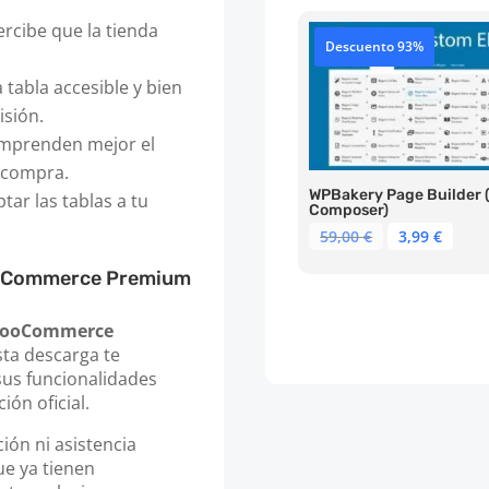
69,00 €.
3,99 
percibe que la tienda
Descuento 93%
a tabla accesible y bien
isión.
omprenden mejor el
a compra.
WPBakery Page Builder (
tar las tablas a tu
Composer)
El
El
59,00
€
3,99
€
precio
prec
WooCommerce Premium
original
actu
era:
es:
59,00 €.
3,99 
r WooCommerce
sta descarga te
sus funcionalidades
ón oficial.
ón ni asistencia
ue ya tienen