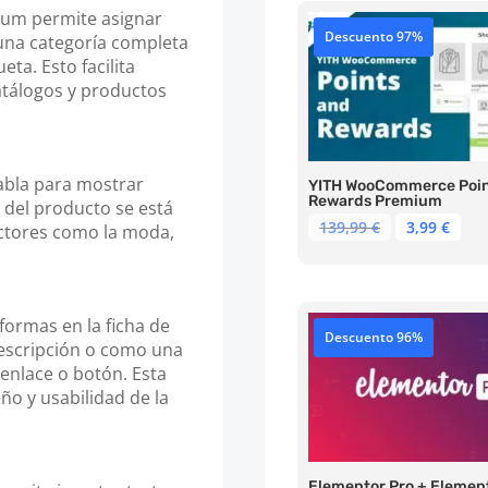
um permite asignar
Descuento 97%
 una categoría completa
ta. Esto facilita
atálogos y productos
tabla para mostrar
YITH WooCommerce Poin
Rewards Premium
del producto se está
El
El
139,99
€
3,99
€
ectores como la moda,
precio
pre
original
act
era:
es:
139,99 €.
3,99
formas en la ficha de
Descuento 96%
descripción o como una
enlace o botón. Esta
eño y usabilidad de la
Elementor Pro + Elemen