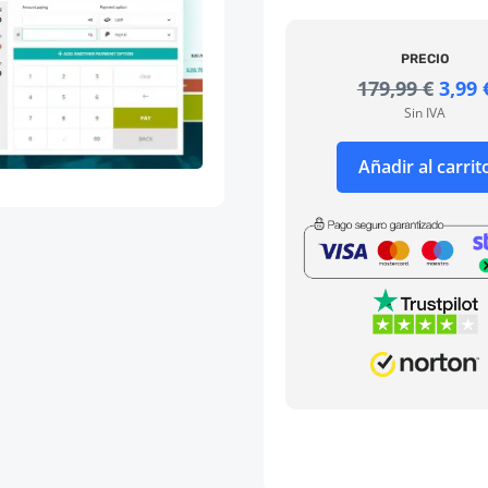
PRECIO
El
179,99
€
3,99
prec
Sin IVA
origi
era:
Añadir al carrit
179,9