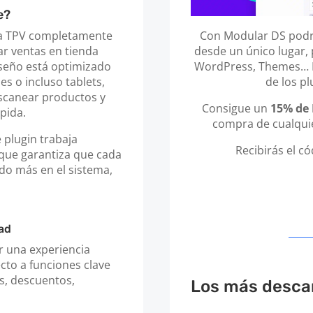
e?
Con Modular DS podrá
ma TPV completamente
desde un único lugar, 
r ventas en tienda
WordPress, Themes… In
iseño está optimizado
de los p
es o incluso tablets,
escanear productos y
Consigue un
15% de
ápida.
compra de cualquie
 plugin trabaja
Recibirás el c
que garantiza que cada
do más en el sistema,
ad
r una experiencia
ecto a funciones clave
s, descuentos,
Los más desca