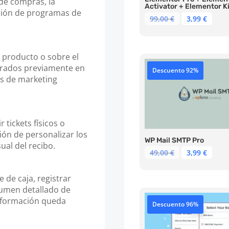
 de compras, la
Activator + Elementor Ki
ación de programas de
El
El
99,00
€
3,99
€
precio
prec
original
actu
era:
es:
 producto o sobre el
99,00 €.
3,99 
nerados previamente en
Descuento 92%
s de marketing
tickets físicos o
ción de personalizar los
WP Mail SMTP Pro
ual del recibo.
El
El
49,00
€
3,99
€
precio
prec
original
actu
re de caja, registrar
era:
es:
esumen detallado de
49,00 €.
3,99 
información queda
Descuento 96%