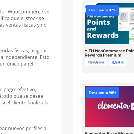
Descuento 97%
le for WooCommerce se
ica que el stock se
s ventas físicas y no
endas físicas, asignar
YITH WooCommerce Poin
Rewards Premium
ma independiente. Esto
El
El
139,99
€
3,99
€
 un único panel
precio
pre
original
act
era:
es:
139,99 €.
3,99
 pago: efectivo,
Descuento 96%
método que se desee
 el cliente finaliza la
ear nuevos perfiles al
Elementor Pro + Elemen