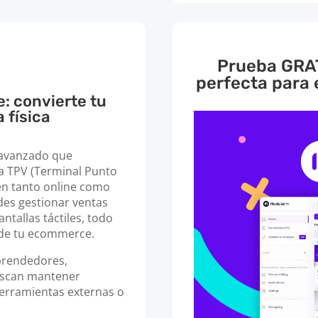
Prueba GRAT
perfecta para
: convierte tu
 física
 avanzado que
 TPV (Terminal Punto
en tanto online como
edes gestionar ventas
ntallas táctiles, todo
 de tu ecommerce.
mprendedores,
uscan mantener
herramientas externas o