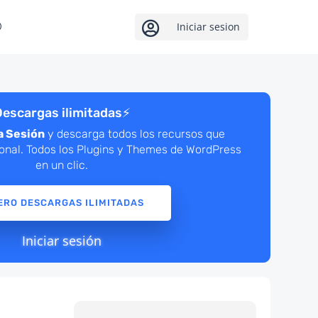

Iniciar sesion
escargas ilimitadas
⚡
a Sesión
y descarga todos los recursos que
ional. Todos los Plugins y Themes de WordPress
en un clic.
ERO DESCARGAS ILIMITADAS
Iniciar sesión