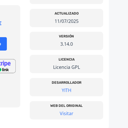
ACTUALIZADO
11/07/2025
El
€
io
precio
nal
actual
VERSIÓN
es:
o
3.14.0
9 €.
3,99 €.
LICENCIA
Licencia GPL
DESARROLLADOR
YITH
WEB DEL ORIGINAL
Visitar