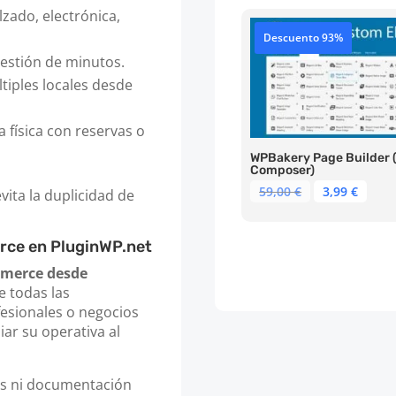
alzado, electrónica,
69,00 €.
3,99 
Descuento 93%
uestión de minutos.
ltiples locales desde
 física con reservas o
WPBakery Page Builder (
Composer)
El
El
59,00
€
3,99
€
vita la duplicidad de
precio
prec
original
actu
era:
es:
rce en PluginWP.net
59,00 €.
3,99 
mmerce desde
e todas las
esionales o negocios
r su operativa al
as ni documentación