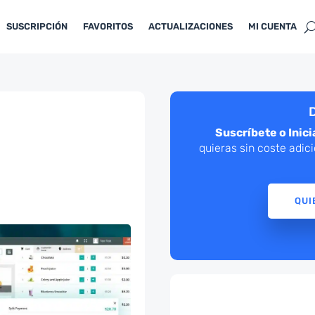
SUSCRIPCIÓN
FAVORITOS
ACTUALIZACIONES
MI CUENTA
D
Suscríbete o Inici
quieras sin coste adic
QUI