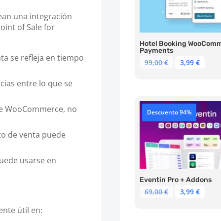
ean una integración
Point of Sale for
Hotel Booking WooCom
Payments
nta se refleja en tiempo
El
El
99,00
€
3,99
€
precio
prec
original
actu
ncias entre lo que se
era:
es:
99,00 €.
3,99 
bre WooCommerce, no
Descuento 94%
to de venta puede
 puede usarse en
Eventin Pro + Addons
El
El
69,00
€
3,99
€
precio
prec
te útil en:
original
actu
era:
es: