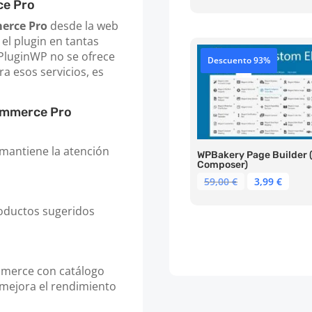
precio
prec
ce Pro
original
actu
erce Pro
desde la web
era:
es:
 el plugin en tantas
69,00 €.
3,99 
PluginWP no se ofrece
Descuento 93%
ra esos servicios, es
Commerce Pro
, mantiene la atención
WPBakery Page Builder (
Composer)
El
El
59,00
€
3,99
€
precio
prec
original
actu
roductos sugeridos
era:
es:
59,00 €.
3,99 
mmerce con catálogo
mejora el rendimiento