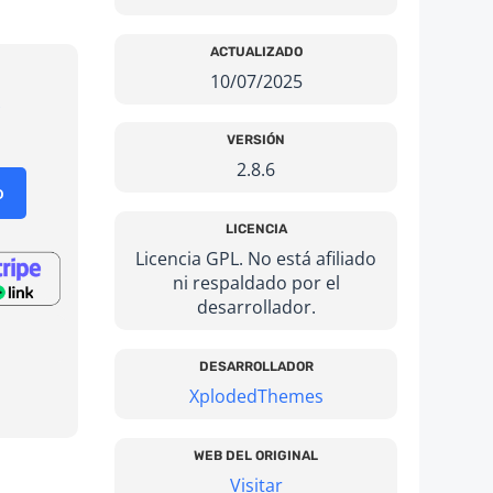
ACTUALIZADO
10/07/2025
El
o
precio
VERSIÓN
nal
actual
2.8.6
es:
o
€.
3,99 €.
LICENCIA
Licencia GPL. No está afiliado
ni respaldado por el
desarrollador.
DESARROLLADOR
XplodedThemes
WEB DEL ORIGINAL
Visitar