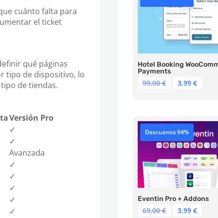
que cuánto falta para
aumentar el ticket
efinir qué páginas
Hotel Booking WooCom
Payments
 tipo de dispositivo, lo
El
El
99,00
€
3,99
€
 tipo de tiendas.
precio
prec
original
actu
era:
es:
ita
Versión Pro
99,00 €.
3,99 
✓
Descuento 94%
✓
Avanzada
✓
✓
✓
✓
Eventin Pro + Addons
El
El
✓
69,00
€
3,99
€