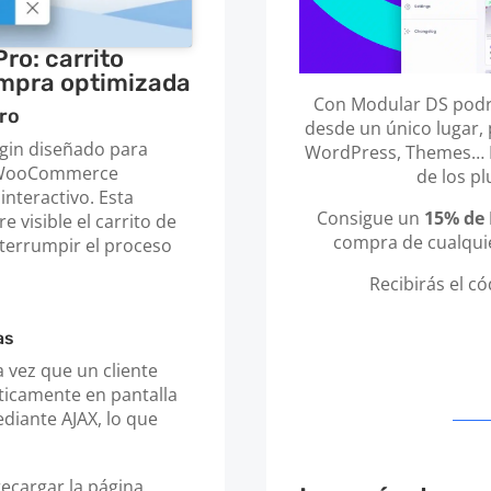
ro: carrito
ompra optimizada
Con Modular DS podrá
ro
desde un único lugar, 
gin diseñado para
WordPress, Themes… In
s WooCommerce
de los p
interactivo. Esta
Consigue un
15% de
 visible el carrito de
compra de cualquie
nterrumpir el proceso
Recibirás el c
as
a vez que un cliente
ticamente en pantalla
diante AJAX, lo que
recargar la página