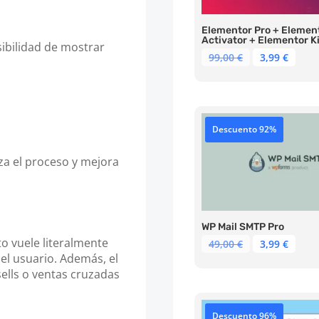
Elementor Pro + Elemen
Activator + Elementor Ki
sibilidad de mostrar
El
El
99,00
€
3,99
€
precio
prec
original
actu
era:
es:
99,00 €.
3,99 
Descuento 92%
iza el proceso y mejora
WP Mail SMTP Pro
to vuele literalmente
El
El
49,00
€
3,99
€
precio
prec
 el usuario. Además, el
original
actu
ells o ventas cruzadas
era:
es:
49,00 €.
3,99 
Descuento 96%