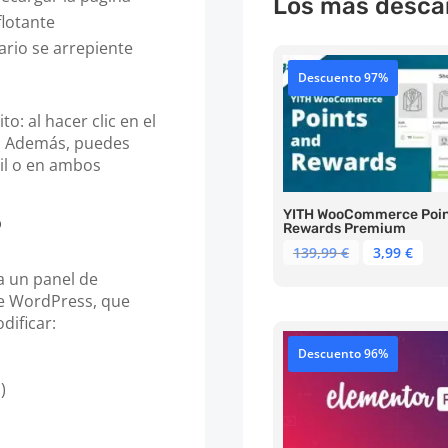
Los más desca
flotante
ario se arrepiente
Descuento 97%
o: al hacer clic en el
r. Además, puedes
vil o en ambos
YITH WooCommerce Poin
o
Rewards Premium
El
El
139,99
€
3,99
€
precio
pre
 un panel de
original
act
de WordPress, que
era:
es:
dificar:
139,99 €.
3,99
Descuento 96%
)