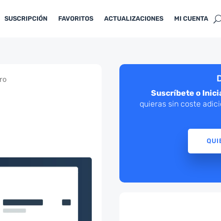
SUSCRIPCIÓN
FAVORITOS
ACTUALIZACIONES
MI CUENTA
D
ro
Suscríbete o Inici
quieras sin coste adic
QUI