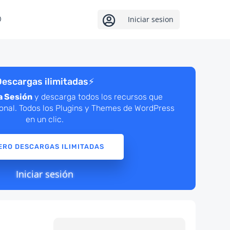

Iniciar sesion
escargas ilimitadas
⚡
a Sesión
y descarga todos los recursos que
ional. Todos los Plugins y Themes de WordPress
en un clic.
ERO DESCARGAS ILIMITADAS
Iniciar sesión