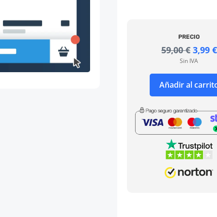
PRECIO
El
59,00
€
3,99
€
preci
Sin IVA
origi
era:
Añadir al carrit
59,00 