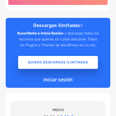
Descargas ilimitadas
⚡
Suscríbete o Inicia Sesión
y descarga todos los
recursos que quieras sin coste adicional. Todos
los Plugins y Themes de WordPress en un clic.
QUIERO DESCARGAS ILIMITADAS
Iniciar sesión
PRECIO