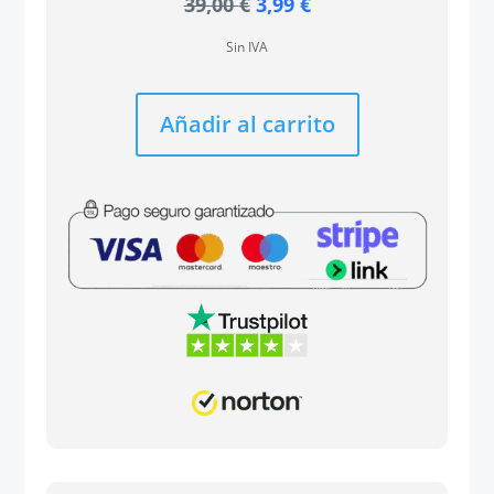
El
El
39,00
€
3,99
€
precio
precio
Sin IVA
original
actual
era:
es:
39,00 €.
3,99 €.
Añadir al carrito