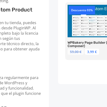
ting.
69,00 €.
3,99 
tom Product
Descuento 93%
en tu tienda, puedes
desde PluginWP. Al
mpleto bajo la licencia
n según tus
WPBakery Page Builder (
te técnico directo, la
Composer)
o para obtener ayuda
El
El
59,00
€
3,99
€
precio
prec
original
actu
era:
es:
59,00 €.
3,99 
a regularmente para
 de WordPress y
d y funcionalidad.
 que el plugin funcione