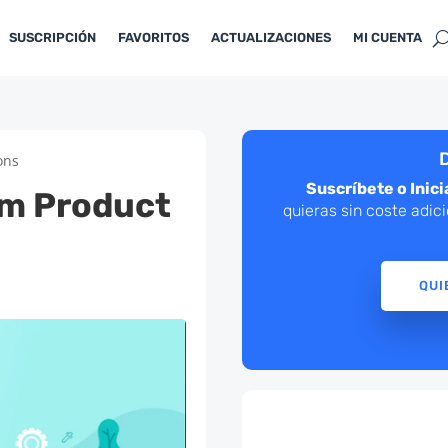
SUSCRIPCIÓN
FAVORITOS
ACTUALIZACIONES
MI CUENTA
D
ons
Suscríbete o Inici
m Product
quieras sin coste adic
QUI