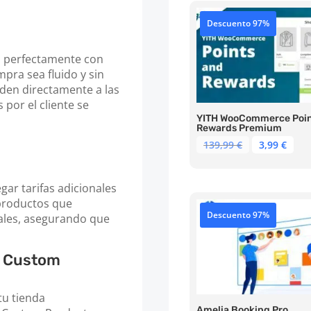
Descuento 97%
 perfectamente con
ra sea fluido y sin
den directamente a las
por el cliente se
YITH WooCommerce Poin
Rewards Premium
El
El
139,99
€
3,99
€
precio
pre
original
act
era:
es:
gar tarifas adicionales
139,99 €.
3,99
 productos que
Descuento 97%
iales, asegurando que
 Custom
tu tienda
Amelia Booking Pro