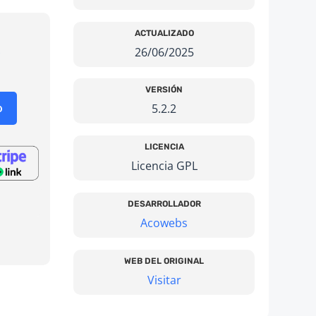
ACTUALIZADO
26/06/2025
El
o
precio
nal
actual
VERSIÓN
es:
o
5.2.2
€.
3,99 €.
LICENCIA
Licencia GPL
DESARROLLADOR
Acowebs
WEB DEL ORIGINAL
Visitar