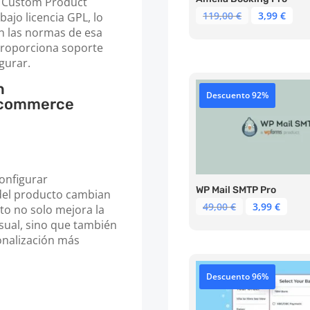
Custom Product
El
El
119,00
€
3,99
€
bajo licencia GPL, lo
precio
pre
on las normas de esa
original
act
proporciona soporte
era:
es:
igurar.
119,00 €.
3,99
n
Descuento 92%
ocommerce
nfigurar
WP Mail SMTP Pro
 del producto cambian
El
El
49,00
€
3,99
€
sto no solo mejora la
precio
prec
isual, sino que también
original
actu
onalización más
era:
es:
49,00 €.
3,99 
Descuento 96%