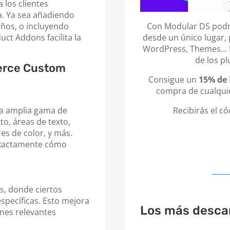
 los clientes
a. Ya sea añadiendo
Con Modular DS podrá
años, o incluyendo
desde un único lugar, 
t Addons facilita la
WordPress, Themes… In
de los p
erce Custom
Consigue un
15% de
compra de cualquie
Recibirás el c
 amplia gama de
o, áreas de texto,
res de color, y más.
 exactamente cómo
s, donde ciertos
specíficas. Esto mejora
Los más desca
ones relevantes