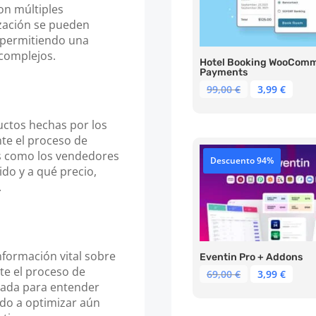
on múltiples
ización se pueden
, permitiendo una
 complejos.
Hotel Booking WooCom
Payments
El
El
99,00
€
3,99
€
precio
prec
original
actu
uctos hechas por los
era:
es:
nte el proceso de
99,00 €.
3,99 
s como los vendedores
Descuento 94%
do y a qué precio,
.
ormación vital sobre
Eventin Pro + Addons
nte el proceso de
El
El
69,00
€
3,99
€
zada para entender
precio
prec
original
actu
do a optimizar aún
era:
es: