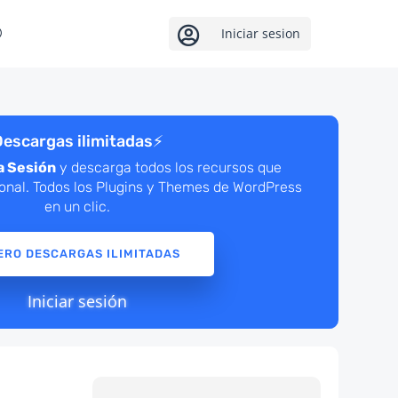

Iniciar sesion
escargas ilimitadas
⚡
a Sesión
y descarga todos los recursos que
ional. Todos los Plugins y Themes de WordPress
en un clic.
ERO DESCARGAS ILIMITADAS
Iniciar sesión