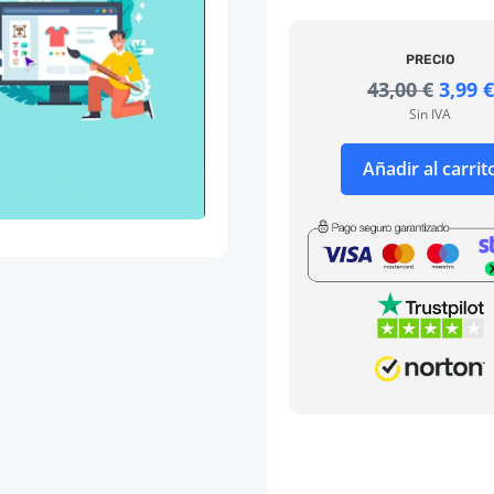
PRECIO
El
43,00
€
3,99
€
preci
Sin IVA
origi
era:
Añadir al carrit
43,00 