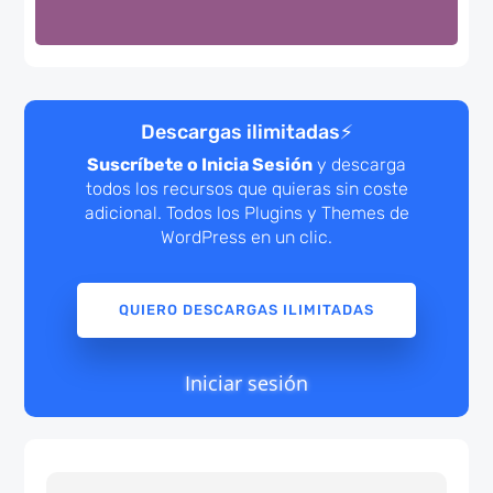
Descargas ilimitadas
⚡
Suscríbete o Inicia Sesión
y descarga
todos los recursos que quieras sin coste
adicional. Todos los Plugins y Themes de
WordPress en un clic.
QUIERO DESCARGAS ILIMITADAS
Iniciar sesión