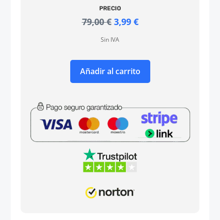
PRECIO
El
El
79,00
€
3,99
€
precio
precio
Sin IVA
original
actual
era:
es:
79,00 €.
3,99 €.
Añadir al carrito