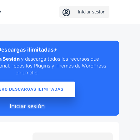

Iniciar sesion
escargas ilimitadas
⚡
a Sesión
y descarga todos los recursos que
ional. Todos los Plugins y Themes de WordPress
en un clic.
ERO DESCARGAS ILIMITADAS
Iniciar sesión