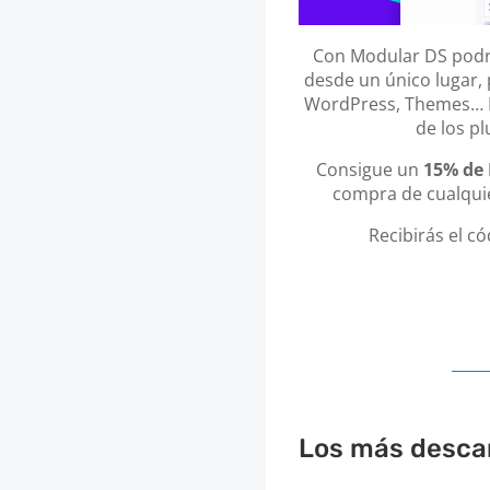
Con Modular DS podrá
desde un único lugar, 
WordPress, Themes… In
de los p
Consigue un
15% de
compra de cualquie
Recibirás el c
Los más desca