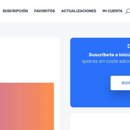
SUSCRIPCIÓN
FAVORITOS
ACTUALIZACIONES
MI CUENTA
D
Suscríbete o Inici
quieras sin coste adic
QUI