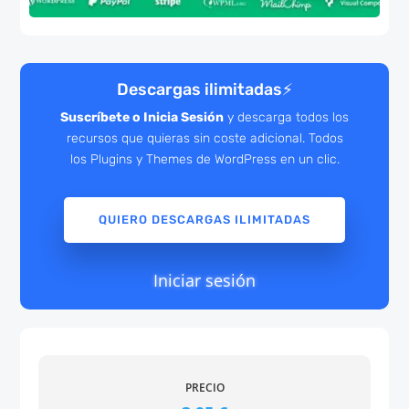
Descargas ilimitadas
⚡
Suscríbete o Inicia Sesión
y descarga todos los
recursos que quieras sin coste adicional. Todos
los Plugins y Themes de WordPress en un clic.
QUIERO DESCARGAS ILIMITADAS
Iniciar sesión
PRECIO