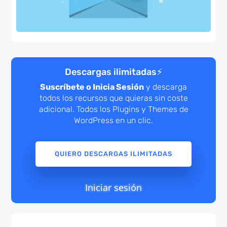
Descargas ilimitadas
⚡
Suscríbete o Inicia Sesión
y descarga
todos los recursos que quieras sin coste
adicional. Todos los Plugins y Themes de
WordPress en un clic.
QUIERO DESCARGAS ILIMITADAS
Iniciar sesión