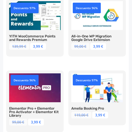
Descuento 97%
Descuento 96%
YITH WooCommerce Points
All-in-One WP Migration
and Rewards Premium
Google Drive Extension
El
El
El
El
139,99
€
3,99
€
99,00
€
3,99
€
precio
precio
precio
precio
original
actual
original
actual
era:
es:
era:
es:
139,99 €.
3,99 €.
99,00 €.
3,99 €.
Descuento 96%
Descuento 97%
Elementor Pro + Elementor
Amelia Booking Pro
Pro Activator + Elementor Kit
El
El
119,00
€
3,99
€
Library
precio
precio
El
El
99,00
€
3,99
€
original
actual
precio
precio