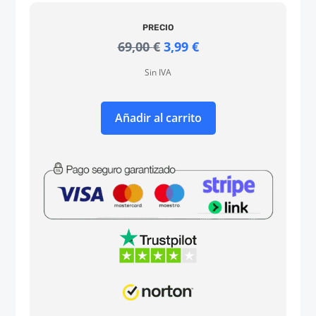
PRECIO
El
El
69,00
€
3,99
€
precio
precio
Sin IVA
original
actual
era:
es:
69,00 €.
3,99 €.
Añadir al carrito