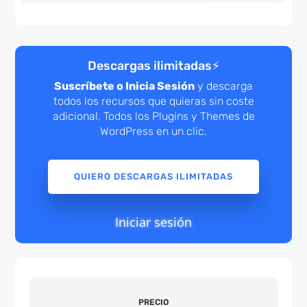
Descargas ilimitadas
⚡
Suscríbete o Inicia Sesión
y descarga
todos los recursos que quieras sin coste
adicional. Todos los Plugins y Themes de
WordPress en un clic.
QUIERO DESCARGAS ILIMITADAS
Iniciar sesión
PRECIO