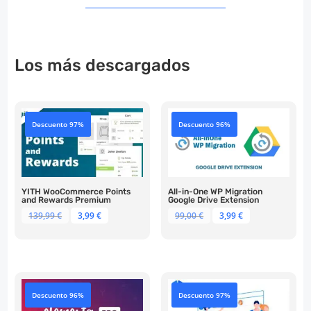
Los más descargados
Descuento 97%
Descuento 96%
YITH WooCommerce Points
All-in-One WP Migration
and Rewards Premium
Google Drive Extension
El
El
El
El
139,99
€
3,99
€
99,00
€
3,99
€
precio
precio
precio
precio
original
actual
original
actual
era:
es:
era:
es:
139,99 €.
3,99 €.
99,00 €.
3,99 €.
Descuento 96%
Descuento 97%