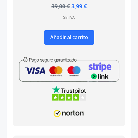
El
El
39,00
€
3,99
€
precio
precio
Sin IVA
original
actual
era:
es:
39,00 €.
3,99 €.
Añadir al carrito