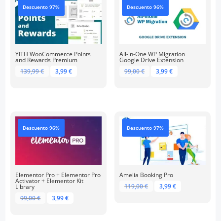
Descuento 97%
Descuento 96%
YITH WooCommerce Points
All-in-One WP Migration
and Rewards Premium
Google Drive Extension
El
El
El
El
139,99
€
3,99
€
99,00
€
3,99
€
precio
precio
precio
precio
original
actual
original
actual
era:
es:
era:
es:
139,99 €.
3,99 €.
99,00 €.
3,99 €.
Descuento 96%
Descuento 97%
Elementor Pro + Elementor Pro
Amelia Booking Pro
Activator + Elementor Kit
El
El
119,00
€
3,99
€
Library
precio
precio
El
El
99,00
€
3,99
€
original
actual
precio
precio
era:
es:
original
actual