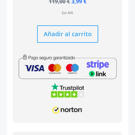
El
El
119,00
€
3,99
€
precio
precio
Sin IVA
original
actual
era:
es:
119,00 €.
3,99 €.
Añadir al carrito