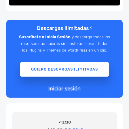
Descargas ilimitadas
⚡
Suscríbete o Inicia Sesión
y descarga todos los
recursos que quieras sin coste adicional. Todos
los Plugins y Themes de WordPress en un clic.
QUIERO DESCARGAS ILIMITADAS
Iniciar sesión
PRECIO