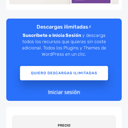
Descargas ilimitadas
⚡
Suscríbete o Inicia Sesión
y descarga
todos los recursos que quieras sin coste
adicional. Todos los Plugins y Themes de
WordPress en un clic.
QUIERO DESCARGAS ILIMITADAS
Iniciar sesión
PRECIO