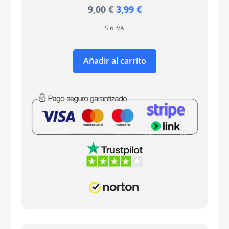
El
El
9,00
€
3,99
€
precio
precio
Sin IVA
original
actual
era:
es:
9,00 €.
3,99 €.
Añadir al carrito