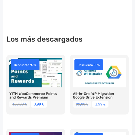
Los más descargados
Descuento 97%
Descuento 96%
YITH WooCommerce Points
All-in-One WP Migration
and Rewards Premium
Google Drive Extension
El
El
El
El
139,99
€
3,99
€
99,00
€
3,99
€
precio
precio
precio
precio
original
actual
original
actual
era:
es:
era:
es:
139,99 €.
3,99 €.
99,00 €.
3,99 €.