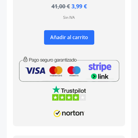
El
El
41,00
€
3,99
€
precio
precio
Sin IVA
original
actual
era:
es:
41,00 €.
3,99 €.
Añadir al carrito