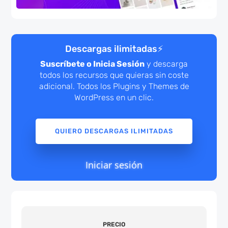
Descargas ilimitadas
⚡
Suscríbete o Inicia Sesión
y descarga
todos los recursos que quieras sin coste
adicional. Todos los Plugins y Themes de
WordPress en un clic.
QUIERO DESCARGAS ILIMITADAS
Iniciar sesión
PRECIO