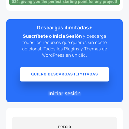
Descargas ilimitadas
⚡
Suscríbete o Inicia Sesión
y descarga
todos los recursos que quieras sin coste
adicional. Todos los Plugins y Themes de
WordPress en un clic.
QUIERO DESCARGAS ILIMITADAS
Iniciar sesión
PRECIO