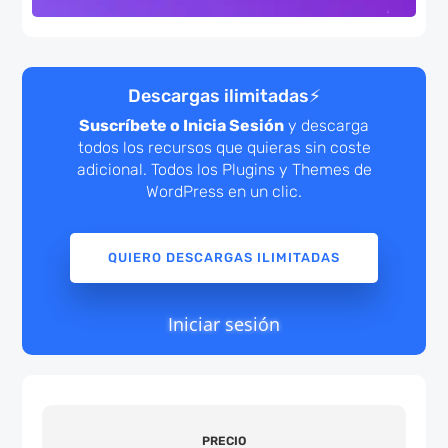
Descargas ilimitadas
⚡
Suscríbete o Inicia Sesión
y descarga
todos los recursos que quieras sin coste
adicional. Todos los Plugins y Themes de
WordPress en un clic.
QUIERO DESCARGAS ILIMITADAS
Iniciar sesión
PRECIO