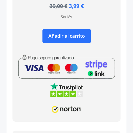
El
El
39,00
€
3,99
€
precio
precio
Sin IVA
original
actual
era:
es:
39,00 €.
3,99 €.
Añadir al carrito