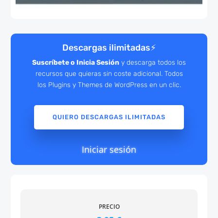
Descargas ilimitadas
⚡
Suscríbete o Inicia Sesión
y descarga todos los
recursos que quieras sin coste adicional. Todos
los Plugins y Themes de WordPress en un clic.
QUIERO DESCARGAS ILIMITADAS
Iniciar sesión
PRECIO