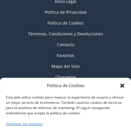
Aviso Legal
Política de Privacidad
Política de Cookies
Términos, Condiciones y Devoluciones
Contacto
Favoritos
Mapa del Sitio
Changelog
Política de Cookies
Esta web utiliza cookies para mejorar la experiencia de usuario y ofrecer
Búsqueda
de
un mejor servicio de ecommerce. También usamos cookies de terceros
productos
para la analítica de métricas de marketing. Al seguir navegando
entendemos que acepta la política de cookies.
Gestionar los servicios