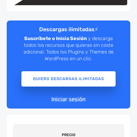
Descargas ilimitadas
⚡
Suscríbete o Inicia Sesión
y descarga
todos los recursos que quieras sin coste
adicional. Todos los Plugins y Themes de
WordPress en un clic.
QUIERO DESCARGAS ILIMITADAS
Iniciar sesión
PRECIO