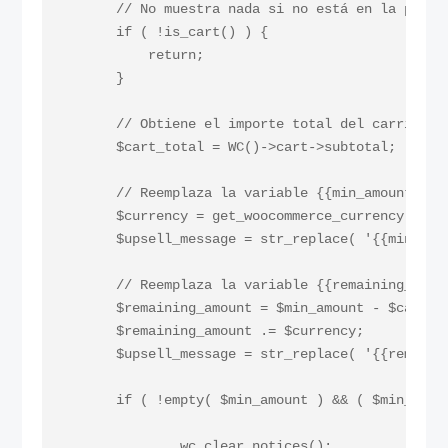
        // No muestra nada si no está en la página
        if ( !is_cart() ) {	

            return;

        }

        // Obtiene el importe total del carrito

        $cart_total = WC()->cart->subtotal;

        // Reemplaza la variable {{min_amount}}

        $currency = get_woocommerce_currency();

        $upsell_message = str_replace( '{{min_amo
        // Reemplaza la variable {{remaining_amoun
        $remaining_amount = $min_amount - $cart_to
        $remaining_amount .= $currency;

        $upsell_message = str_replace( '{{remaini
        if ( !empty( $min_amount ) && ( $min_amoun
                wc_clear_notices();
