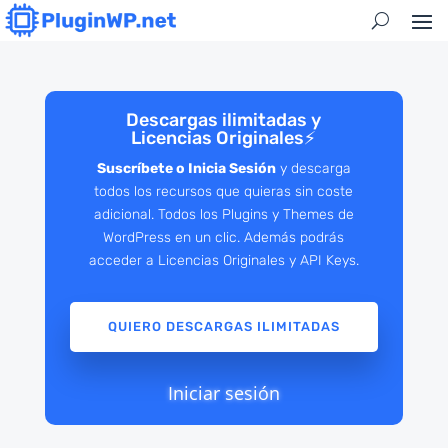
Descargas ilimitadas y
Licencias Originales
⚡
Suscríbete o Inicia Sesión
y descarga
todos los recursos que quieras sin coste
adicional. Todos los Plugins y Themes de
WordPress en un clic. Además podrás
acceder a Licencias Originales y API Keys.
QUIERO DESCARGAS ILIMITADAS
Iniciar sesión