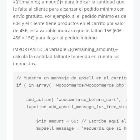
«{{remaining_amount}}» para indicar la cantidad que
le falta al cliente para alcanzar el pedido mínimo con
envío gratuito. Por ejemplo, si el pedido mínimo es de
60€ y el cliente tiene productos en el carrito por valor
de 45€, esta variable indicará que le faltan 15€ (60€ –
45€ = 15€) para llegar al pedido mínimo.
IMPORTANTE: La variable «{{remaining_amount}}»
calcula la cantidad faltante teniendo en cuenta los
impuestos.
// Muestra un mensaje de upsell en el carrito cua
if ( in_array( 'woocommerce/woocommerce.php', get_
    add_action( 'woocommerce_before_cart', 'add_up
    function add_upsell_message_for_free_shipping(
        $min_amount = 60; // Escribe aquí el gast
        $upsell_message = 'Recuerda que si haces 