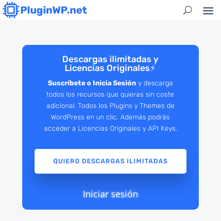
Descargas ilimitadas y
Licencias Originales
⚡
Suscríbete o Inicia Sesión
y descarga
todos los recursos que quieras sin coste
adicional. Todos los Plugins y Themes de
WordPress en un clic. Además podrás
acceder a Licencias Originales y API Keys.
QUIERO DESCARGAS ILIMITADAS
Iniciar sesión