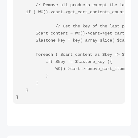
    	// Remove all products except the last one

    if ( WC()->cart->get_cart_contents_count() > 1
      		// Get the key of the last product added

        $cart_content = WC()->cart->get_cart();

        $lastone_key = key( array_slice( $cart_con
        foreach ( $cart_content as $key => $produc
            if( $key != $lastone_key ){

                WC()->cart->remove_cart_item( $key
            }

        }

    }

}