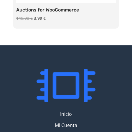
Auctions for WooCommerce
El
El
149,00
€
3,99
€
precio
precio
original
actual
era:
es:
149,00 €.
3,99 €.
Inicio
Mi Cuenta