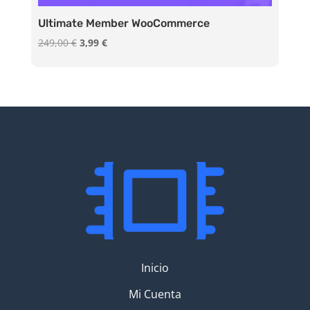
Ultimate Member WooCommerce
El
El
249,00
€
3,99
€
precio
precio
original
actual
era:
es:
249,00 €.
3,99 €.
Inicio
Mi Cuenta