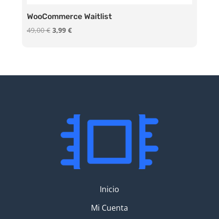
WooCommerce Waitlist
El
El
49,00
€
3,99
€
precio
precio
original
actual
era:
es:
49,00 €.
3,99 €.
Inicio
Mi Cuenta