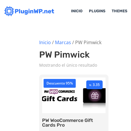
INICIO
PLUGINS
THEMES
Inicio
/
Marcas
/ PW Pimwick
PW Pimwick
Mostrando el único resultado
Descuento 95%
v. 3.35
PW WooCommerce Gift
Cards Pro