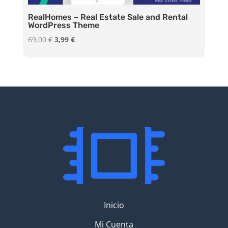
RealHomes – Real Estate Sale and Rental
WordPress Theme
El
El
69,00
€
3,99
€
precio
precio
original
actual
era:
es:
69,00 €.
3,99 €.
Inicio
Mi Cuenta