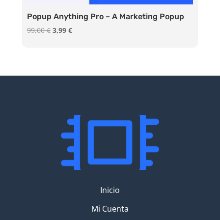
Popup Anything Pro – A Marketing Popup
El
El
99,00
€
3,99
€
precio
precio
original
actual
era:
es:
99,00 €.
3,99 €.
Inicio
Mi Cuenta