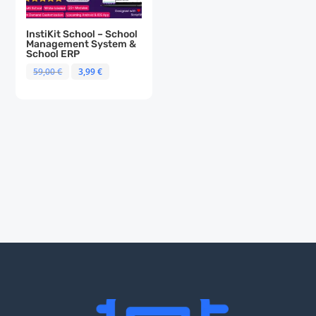
InstiKit School – School
Management System &
School ERP
El
El
59,00
€
3,99
€
precio
precio
original
actual
era:
es:
59,00 €.
3,99 €.